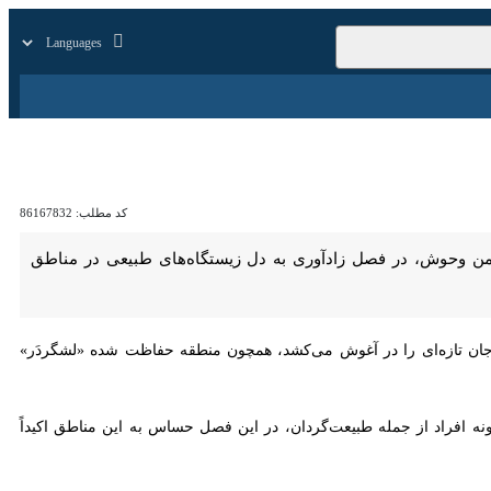
زار
زندگی
سایر
کد مطلب:
86167832