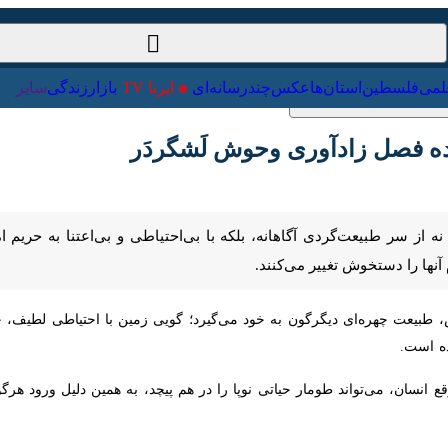
ت‌خارجی
علمی
فلسطین
استان‌ها
عکس
چندرسانه‌ای
ایرنا TV
با
فصل زادآوری وحوش لَشگردَر