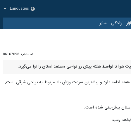
زار
زندگی
سایر
کد مطلب:
86167096