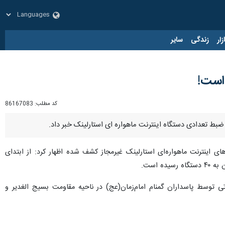
زار
زندگی
سایر
است!
کد مطلب:
86167083