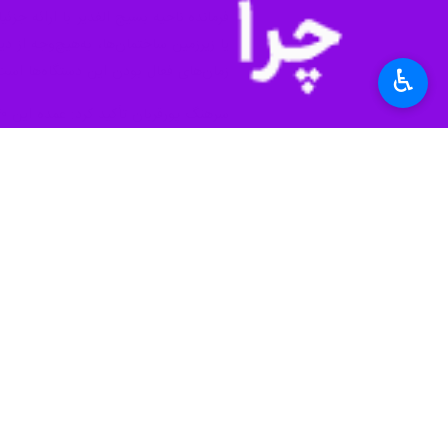
♿︎
شمیرانات - ایرنا - فرمانده ناحیه مق
سرهنگ پاسدار حسن پورقربان روز پنجشنب
فروردین‌ماه ۱۴۰۵ تاکنون، تعداد دستگاه‌های استارلینک کشف و ضبط شده در حوزه استحفاظی لواسانات و رودبارقصران به ۴۰ دستگاه رسیده است.
و
بهره‌گیری از روش‌های نوین و ردیابی سیگنال، طی هفته‌های اخیر ۰