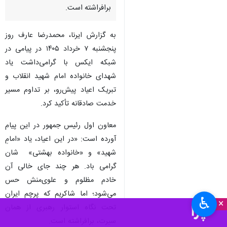
برافراشته است.
به گزارش ایرنا، محمدرضا عارف روز
پنجشنبه ۷ خرداد ۱۴۰۵ در پیامی در
شبکه ایکس با گرامی‌داشت یاد
شهدای خانواده امام شهید انقلاب و
تبریک اعیاد پیش‌رو، بر تداوم مسیر
خدمت صادقانه تأکید کرد.
معاون اول رئیس جمهور در این پیام
آورده است: «در این اعیاد، یاد «امامِ
شهید» و «خانواده بهشتی» ‌ شان
گرامی باد. هر چند جای خالی آن
خادم مظلوم و علوی‌منش حس
می‌شود؛ اما شاکریم که پرچم ایران
♿︎
×
تحت نگاه استوار رهبری از همان
سیرت، برافراشته است.