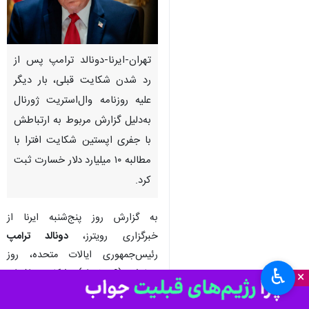
تهران-ایرنا-دونالد ترامپ پس از
رد شدن شکایت قبلی، بار دیگر
علیه روزنامه وال‌استریت ژورنال
به‌دلیل گزارش مربوط به ارتباطش
با جفری اپستین شکایت افترا با
مطالبه ۱۰ میلیارد دلار خسارت ثبت
کرد.
به گزارش روز پنج‌شنبه ایرنا از
خبرگزاری رویترز،
دونالد ترامپ
رئیس‌جمهوری ایالات متحده، روز
♿︎
چهارشنبه(۶ خرداد) شکایت افترای
×
خود را با مطالبه دست‌کم ۱۰ میلیارد