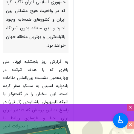
جمهوری اسلامی ایران تأکید کرد
که در واقعیت هیچ مشکلی بین
ایران و کشورهای همسایه وجود
ندارد و این منطقه بدون آمریکا،
باثبات‌ترین و بهترین منطقه جهان
خواهد بود.
به گزارش روز پنجشنبه
ایرنا
، علی
باقری که با هدف شرکت در
چهاردهمین نشست بین‌المللی مقامات
بلندپایه امنیتی به مسکو سفر کرده
است، این سخنان را در گفت‌وگو با
شبکه تلویزیونی راشاتودی (آر تی) در
×
پاسخ به این پرسش که «تدبیر ایران
♿︎
برای احیا و بازسازی روابط با
×
کشورهای منطقه پس از تحولات اخیر