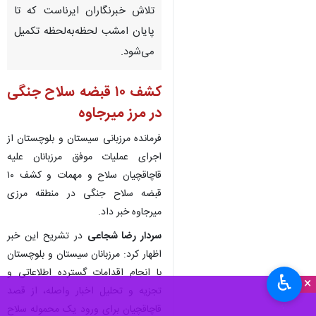
تلاش خبرنگاران ایرناست که تا
پایان امشب لحظه‌به‌لحظه تکمیل
می‌شود.
کشف ۱۰ قبضه سلاح جنگی
در مرز میرجاوه
️فرمانده مرزبانی سیستان و بلوچستان از
اجرای عملیات موفق مرزبانان علیه
قاچاقچیان سلاح و مهمات و کشف ۱۰
قبضه سلاح جنگی در منطقه مرزی
میرجاوه خبر داد.
️سردار رضا شجاعی
در تشریح این خبر
اظهار کرد: مرزبانان سیستان و بلوچستان
با انجام اقدامات گسترده اطلاعاتی و
♿︎
×
تجزیه و تحلیل اخبار واصله، از قصد
قاچاقچیان برای ورود یک محموله سلاح