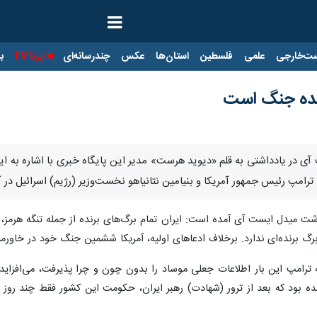
ت‌خارجی
علمی
فلسطین
استان‌ها
عکس
چندرسانه‌ای
ایرنا TV
با
رنده جنگ است
آی در یادداشتی به قلم «دیوید هرست» مدیر این پایگاه خبری با اشاره به اینک
رامپ رئیس جمهور آمریکا و بنیامین نتانیاهو نخست‌وزیر (رژیم) اسرائیل در آ
داشت میدل ایست آی آمده است: ایران تمام برگ‌های برنده از جمله تنگه هرمز
‌ای ندارد. برخلاف ادعاهای اولیه، آمریکا ششمین جنگ خود در خاورمیانه در ۲۵ سال اخیر را باخ
که ترامپ این بار اطلاعات جعلی موساد را بدون چون و چرا پذیرفت، می‌افزاید
ه بود که بعد از ترور (شهادت) رهبر ایران، حکومت این کشور فقط چند روز د