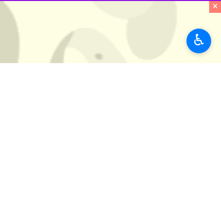
بر اساس این یادداشت، ایده شکست نظا
×
یهودیان آمریکا محروم کرد جنگ با ایران
در پایان یادداشت میدل ایست آی با تا
♿︎
خاورمیانه شکست خورد، ائتلاف جدیدی ا
تبدیل شده است و تنگه هرمز برای همیش
جهان
آسیای غربی
۳ نفر
برچسب‌ها
هند
پاکستان
اسرائیل
دونالد ترامپ
چین
عربستان سعودی
خاورمیانه
عمان
رژیم صهیونیستی