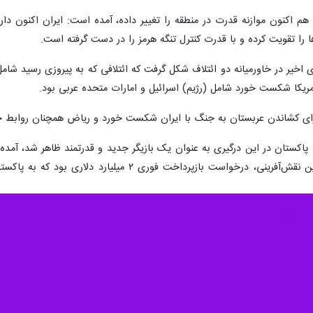
 هم اکنون موازنه قدرت در منطقه را تغییر داده، آمده است: ایران اکنون د
ا را تقویت کرده و با قدرت کنترل تنگه هرمز را در دست گرفته است.
ی اخیر در خاورمیانه دو ائتلاف شکل گرفت که ائتلافی که به پیروزی رسید شامل
مریکا شکست خورد شامل (رژیم) اسرائیل و امارات متحده عربی بود.
ای کشاندن عربستان به جنگ با ایران شکست خورد و ریاض همچنان روابط خو
ه پاکستان در این درگیری به عنوان یک بازیگر جدید و قدرتمند ظاهر شد، آمده 
شده است و واکنش اولیه امارات به این نقش‌آفرینی، در
گیری‌ها در خاورمیانه اکنون به الگوی مقاومت در برابر سلطه استعماری تبدیل
ند در برابر سلطه آمریکا و رژیم صهیونیستی مقاومت کرده و پیروز شوند.
جنایتکارانه رژیم صهیونیستی به لبنان و غزه، می‌افزاید: نتانیاهو برای پنه
 است و (رژیم) اسرائیل بدون دستیابی به هیچ یک از اهدافش از این جنگ‌ها