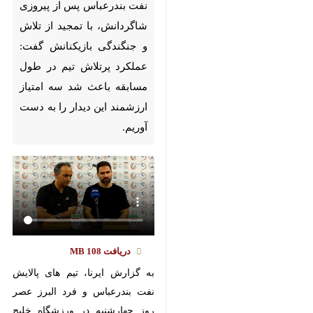
Pause
Play
00:00
00:00
♿︎