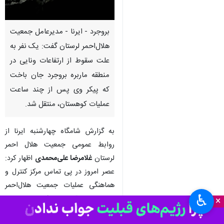
بروجرد - ایرنا - مدیرعامل جمعیت
هلال‌احمر لرستان گفت: یک نفر به
علت سقوط از ارتفاعات ونایی در
منطقه ماربره بروجرد جان باخت
که پیکر وی پس از چند ساعت
عملیات کوهستان، منتقل شد.
به گزارش شامگاه چهارشنبه ایرنا از
روابط عمومی جمعیت هلال احمر
لرستان
غلامرضا علی‌محمدی
اظهار کرد:
عصر امروز در پی تماس مرکز کنترل و
هماهنگی عملیات جمعیت هلال‌احمر
♿︎
مبنی بر وقوع حادثه سقوط در
×
موقعیت ماربره ارتفاعات ونایی، تیم