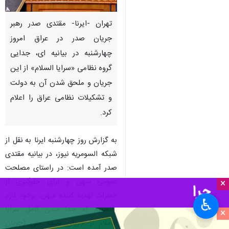
تهران -ایرنا- مقتدی صدر رهبر
جریان صدر در عراق امروز
چهارشنبه در بیانیه ای، جدایی
گروه نظامی «سرایا السلام» از این
جریان و ملحق شدن آن به دولت
و تشکیلات نظامی عراق را اعلام
کرد.
به گزارش روز چهارشنبه ایرنا به نقل از
شبکه السومریه نیوز، در بیانیه مقتدی
صدر آمده است: در راستای مصلحت
عمومی میهن و برای جلوگیری از
×
خطرات تهدید کننده میهن، برخود لازم
♿︎
دانستیم که جدا شدن کامل سرایا
×
السلام از جریان شیعه ملی (جریان