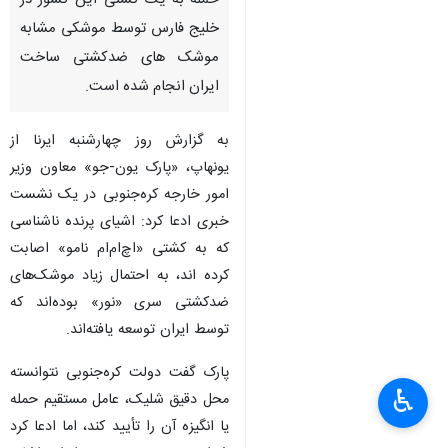
حمله به یک کشتی این کشور در
خلیج فارس توسط موشکی مشابه
موشک های ضدکشتی ساخت
ایران انجام شده است.
به گزارش روز چهارشنبه ایرنا از
یونهاپ، «پارک یون-جو» معاون وزیر
امور خارجه کره‌جنوبی در یک نشست
خبری ادعا کرد: اشیای پرنده ناشناسی
که به کشتی «اچ‌ام‌ام نامو» اصابت
کرده اند، به احتمال زیاد موشک‌های
ضدکشتی سری «نور» بوده‌اند که
توسط ایران توسعه یافته‌اند.
پارک گفت دولت کره‌جنوبی نتوانسته
♿︎
محل دقیق شلیک، عامل مستقیم حمله
یا انگیزه آن را تأیید کند، اما ادعا کرد