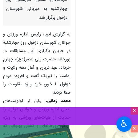
خردسالان استان خوزستان روز
چهارشنبه به میزبانی شهرستان
دزفول برگزار شد.
به گزارش ایرنا، رئیس اداره ورزش و
جوانان شهرستان دزفول روز چهارشنبه
در جریان برگزاری این مسابقات در
زورخانه حضرت ولی عصر(عج)، چهارم
خرداد، عید قربان و آغاز دهه ولایت و
امامت را تبریک گفت و افزود: مردم
دزفول با خون خود واژه مقاومت را
معنا کردند.
محمد زمانی
، یکی از اولویت‌های
اصلی اداره ورزش و جوانان دزفول را
×
حمایت از هیات‌های ورزشی به ویژه
♿︎
ورزش زورخانه‌ای و کشتی پهلوانی که
×
در اصالت، دین و تمدن ایرانی ریشه