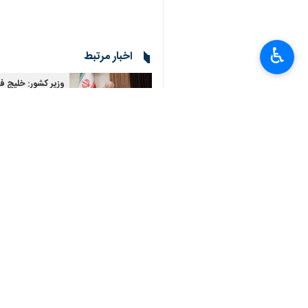
×
اخبار مرتبط
♿︎
وزیر کشور: خلیج فار
تهران - ایرنا - وزیر ک
در پیامی به مناسبت رو
وزیر کشور: شوراها نق
تهران-ایرنا- وزیر کشو
نظر شما