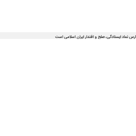
س نماد ایستادگی، صلح و اقتدار ایران اسلامی است
شور نوشت: خلیج فارس، این پهنه نیلگون، نه تنها یک جغرافیای راهبردی، بلکه…
ز ملی شوراها؛
ش مؤثری در توسعه پایدار و متوازن کشور ایفا می‌کنند
ر با تأکید بر نقش شوراهای اسلامی در تسهیل امور شهرها و روستاها، رفع مشکلات…