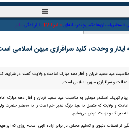
ت‌خارجی
علمی
فلسطین
استان‌ها
عکس
چندرسانه‌ای
ایرنا TV
با
ایثار و وحدت، کلید سرافرازی میهن اسلامی است
 مناسبت عید سعید قربان و آغاز دهه مبارک امامت و ولایت گفت: در شرایط کنو
لت و سرافرازی میهن اسلامی است.
 پیام تبریک اسکندر مومنی به مناسبت عید سعید قربان و آغاز دهه مبارک اما
ک امامت و ولایت که متصل به عید بزرگ غدیر خم است را به محضر حضرت ولی‌
نه تبریک و تهنیت عرض می‌نمایم.
ی از تعلقات دنیوی و تسلیم محض در برابر اراده الهی است؛ روزی که ابراهیم خ