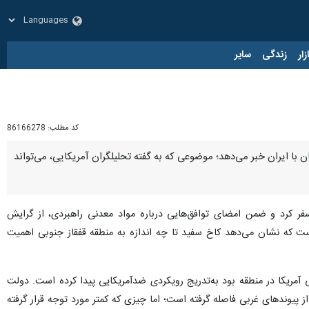
زار
زندگی
سایر
کد مطلب:
86166278