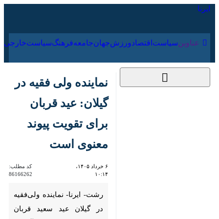
۱۷ مرداد ۱۴۰۵
عناوین‌
سیاست
اقتصاد
ورزش
جهان
جامعه
فرهنگ
نماینده ولی فقیه در
گیلان: عید قربان برای
تقویت پیوند معنوی
است
۶ خرداد ۱۴۰۵، ۱۰:۱۴
کد مطلب:
86166262
رشت- ایرنا- نماینده ولی‌فقیه در
گیلان عید سعید قربان را نمادی از