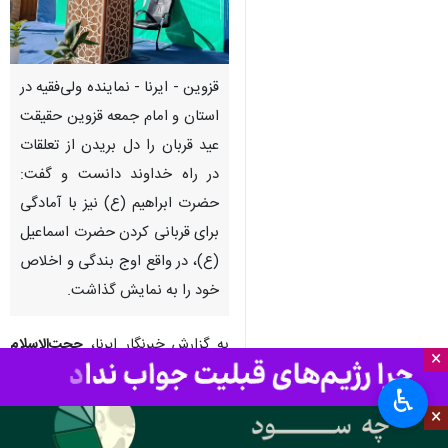
قزوین - ایرنا - نماینده ولی‌فقیه در
استان و امام جمعه قزوین حقیقت
عید قربان را دل بریدن از تعلقات
در راه خداوند دانست و گفت:
حضرت ابراهیم (ع) نیز با آمادگی
برای قربانی کردن حضرت اسماعیل
(ع)، در واقع اوج بندگی و اخلاص
خود را به نمایش گذاشت.
به گزارش خبرنگار ایرنا،
حجت‌الاسلام
×
والمسلمین حسین مظفری
روز
♿︎
چهارشنبه در خطبه‌های نماز عید سعید
×
قربان که با حضور گسترده مردم