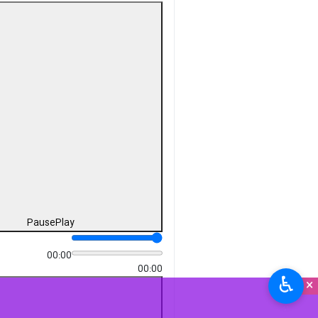
Pause
Play
00:00
00:00
♿︎
×