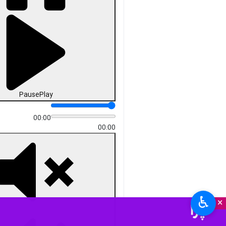
دریافت
73 MB
fullscreen
تبریز- ایرنا- نماهنگ ویژه «تبریز»
روایت قهرمانان تاریخی و شهدای
این شهر همراه سه مجموعه
روایت‌های هنری رسانه‌ای جنگ
تحمیلی سوم منتشر شد.
به گزارش ایرنا، شهر تبریز مفتخر به
پرورش شخصیت‌هایی پربار و تاثیرگذار
در تاریخ ایران است که هر یک، نقش
بسزایی در تاریخ کشورمان ایفا
کرده‌اند.
از دوران مشروطه تا انقلاب اسلامی،
هشت سال جنگ تحمیلی و جنگ
♿︎
×
رمضان، شخصیت‌های پرورش یافته در
این‌ شهر، روایتگر ایستادگی و مقاومت