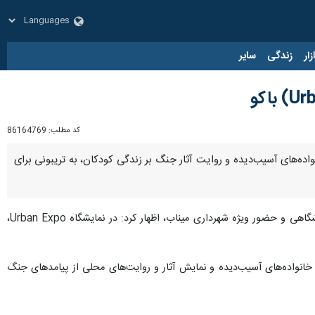
زار
زندگی
سایر
کد مطلب:
86164769