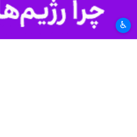
♿︎
افشای جنایات رژیم صهیونیستی و جلب توجه نهادها
باکو در کشور آذربایجان، غرفه‌ای کاملاً اختصاصی ب