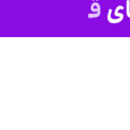
بندرعباس - ایرنا - غرفه اختصاصی «میناب ۱۶۸» در نم
ی جهانی از جمله UN-Habitat تبدیل شد.
ا محوریت میناب ۱۶۸ ایجاد شده است.