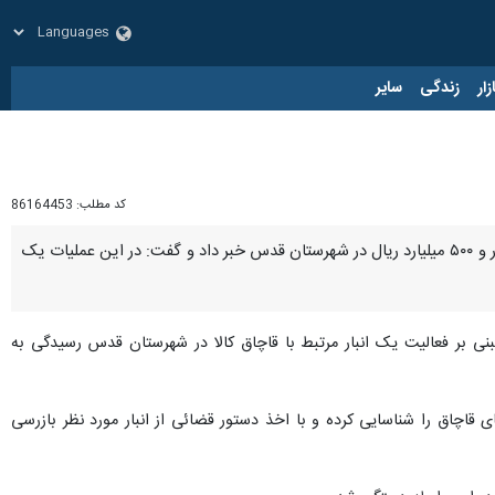
زار
زندگی
سایر
کد مطلب:
86164453