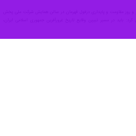
هر و روز مقاومت و پایداری دزفول قهرمان در سالن همایش شرکت ملی پخش
کرد: باید در مسیر تبیین وقایع تاریخ غرورآفرین جمهوری اسلامی ایران،
گترین، طولانی‌ترین و مهم‌ترین عملیات‌های دوران جنگ تحمیلی، در یک بازه
ایرانی اسلامی شناخته می‌شود، افزود: نخستین پایگاه قدرت هوایی کشور در
عال، پیروی از رهنمودهای رهبر معظم انقلاب، و همچنین حفظ وحدت، همدلی