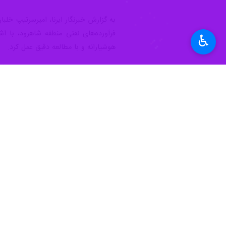
به گزارش خبرنگار ایرنا، امیرسرتیپ خ
فرآورده‌های نفتی منطقه شاهرود، با ا
♿︎
هوشیارانه و با مطالعه دقیق عمل کرد.
رمزگشایی از پیروزی‌های بز
وی با اشاره به عملیات‌های افتخارآمیز 
زمانی ۲۰ روزه با موفقیت به سرانجام رسید که مطالعه ابعاد مختلف آن برای نسل امروز آموزنده است.
دزفول نماد تمدن و مقاومت ا
مشاور عالی فرماندهی نیروی هوایی ارتش
دزفول ایجاد شد که در طول هشت سال جن
وحدت و توکل ستون‌های است
امیر سرتیپ چیت‌فروش با اشاره به عوا
و همگرایی، رمز اصلی پیروزی و تداوم م