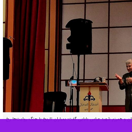
ن و همرزم شهید عباس بابایی گفت: بمباران تاریخ با جنگ روایت‌ها رخ