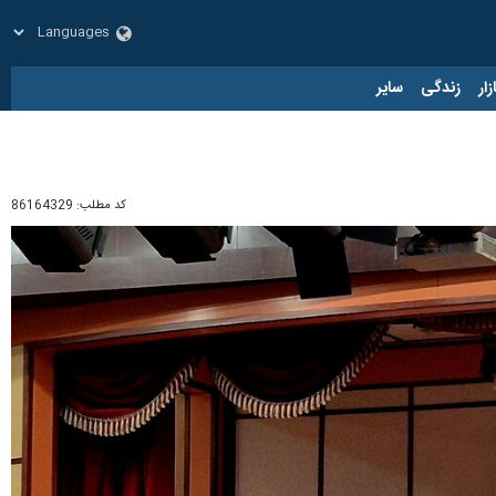
زار
زندگی
سایر
کد مطلب:
86164329