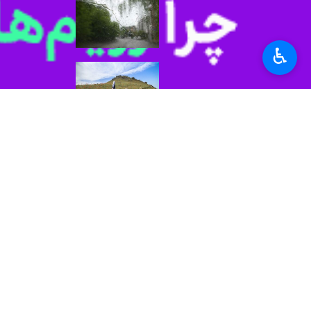
مدیرکل هواشناسی: بارندگی د
رشت- ایرنا- مدیرکل ه
♿︎
آسمان صاف تا نیمه
رشت- ایرنا- کارشناس
باران رگباری گاهی ش
رشت- ایرنا- کارشناس 
فعالیت تناوبی سامان
رشت- ایرنا- کارشناس 
نظر شما