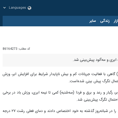
زار
زندگی
سایر
کد مطلب:
86164273
بری و مه‌آلود پیش‌بینی شد.
ه) گاهی با فعالیت جریانات کم و بیش ناپایدار شرایط برای افزایش ابر، وزش
احتمال تگرگ پیش بینی شده‌است.
، رگبار و رعد و برق و فردا (سه‌شنبه) کمی تا نیمه ابری، وزش باد در برخی
 احتمال تگرگ پیش‌بینی شد.
کارشناس هواشناسی گیلان اضافه کرد: روشنده رضوانشهر با ۱۱ درجه کمترین و منجیل با ۲۹ درجه بیشترین دمای استان را در شبانه‌روز گذشته به خود اختصاص دادند و دمای فعلی رشت ۲۷ درجه