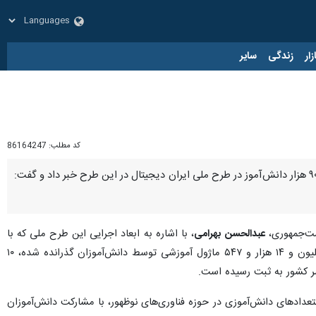
زار
زندگی
سایر
کد مطلب:
86164247