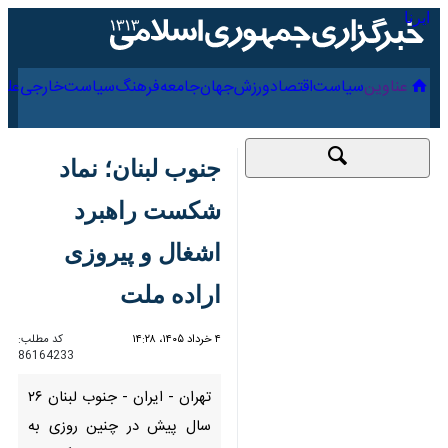
۱۷ مرداد ۱۴۰۵
عناوین‌
سیاست
اقتصاد
ورزش
جهان
جامعه
فرهنگ
سیاس
جنوب لبنان؛ نماد
شکست راهبرد اشغال و
پیروزی اراده ملت
۴ خرداد ۱۴۰۵، ۱۴:۲۸
کد مطلب:
86164233
تهران - ایران - جنوب لبنان ۲۶
سال پیش در چنین روزی به برکت
مقاومت رزمندگان و فرزندان این
کشور آزاد شد و اشغالگران پس از