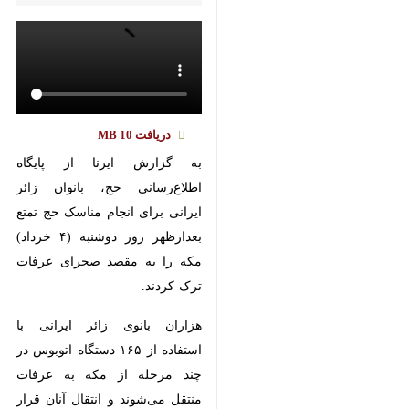
Pause
Play
00:00
00:00
♿︎