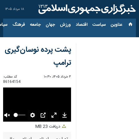
۱۸ مرداد ۱۴۰۵
عناوین‌
سیاست
اقتصاد
ورزش
جهان
جامعه
فرهنگ
سیاس
پشت پرده نوسان‌گیری
ترامپ
۴ خرداد ۱۴۰۵، ۱۰:۳۰
کد مطلب:
86164154
Unmute
Settings
PIP
Enter
Download
دریافت
23 MB
fullscreen