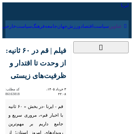
۱۵ مرداد ۱۴۰۵
عناوین‌
سیاست
اقتصاد
ورزش
جهان
جامعه
فرهنگ
سیاس
فیلم | قم در ۶۰ ثانیه: از
وحدت تا اقتدار و
ظرفیت‌های زیستی
۳ خرداد ۱۴۰۵، ۲۲:۰۸
کد مطلب:
86163818
قم - ایرنا -در بخش « ۶۰ ثانیه با
اخبار قم»، مروری سریع و جامع
داریم بر مهم‌ترین رویدادهای امروز
استان؛ از تأکید علمای برجسته بر