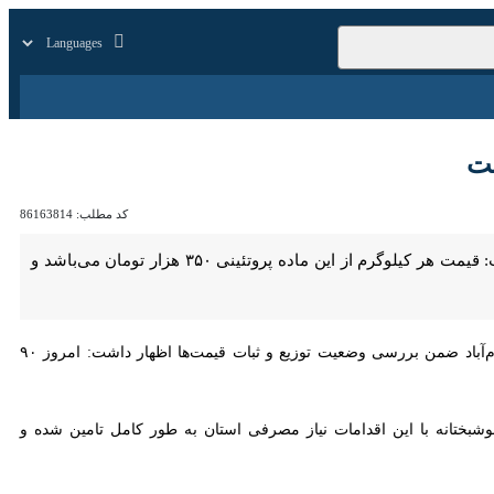
زار
زندگی
سایر
کد مطلب:
86163814