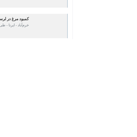
بیش از این مبلغ تخلف محسوب می‌ش
♿︎
به گزارش خبرنگار ایرنا
نامدار صیادی
جهت تامین نیاز مصرف‌کنندگان وارد با
×
وی با اشاره به توزیع گسترده مرغ منجم
در این زمینه وجود ندارد.
از مرغداری‌ها و کشتارگاه‌ها تا عوامل ت
استان‌ها
لرستان
۰ نفر
برچسب‌ها