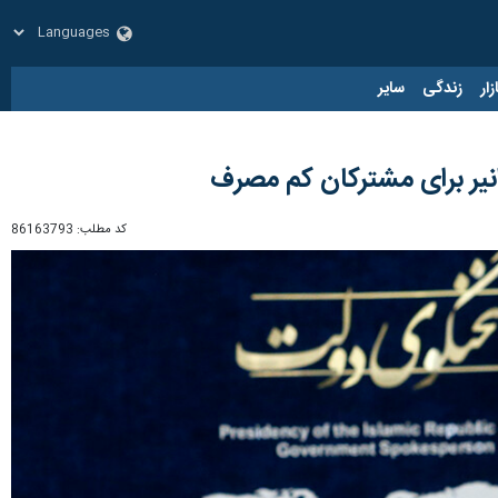
زار
زندگی
سایر
کد مطلب:
86163793