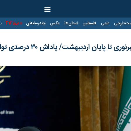
ت‌خارجی
علمی
فلسطین
استان‌ها
عکس
چندرسانه‌ای
ایرنا TV
با