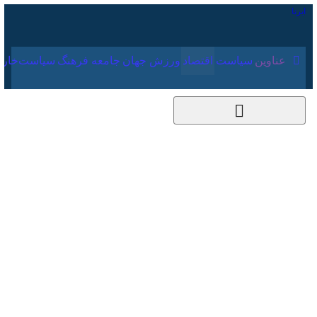
۱۵ مرداد ۱۴۰۵
عناوین‌
سیاست
اقتصاد
ورزش
جهان
جامعه
فرهنگ
انتقاد معاون رئیس
جمهور از «فرآیندهای
موازی» در ارتقای
بهره‌وری نظام اداری
۳ خرداد ۱۴۰۵، ۲۰:۱۱
کد مطلب:
86163779
تهران- ایرنا- رئیس سازمان اداری
و استخدامی کشور اعلام کرد: