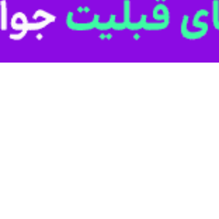
ن آتشکده مکتوب منطقه در آتشکده ارفع‌ده و همچنین شواهدی از یک پایگاه 
انجام شد، نشان‌دهنده کاربری این بخش به عنوان یک فضای صنعتی بود
 ابزارهای ساخت سلاح و همچنین ابزارهای تراش سنگ مانند پتک و کلنگ، حاکی
نحصربه‌فرد با خط پهلوی و عبارت طبرستان که از اهمیت ویژه‌ای برخوردار ا
این از مازندران با عناوینی، چون پَتَشخوارگَر یا فدشوارگر یا بدشخوارگر یاد م