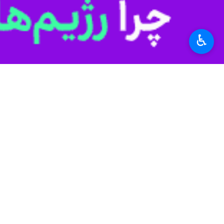
♿︎
بود و تاکنون به کشف آثاری، چون اولی
مهدی عابدینی افزود: فصل اول کاوش غار اسپهبد خورشید، که در سال ۱۴۰۲ در ضلع غربی آن 
او ادامه داد: کشف کوره‌های ذوب فلز و
عابدینی با اشاره به کشف یک گل‌مهر م
دوران ساسانی ثبت می‌کند چرا که پیش از 