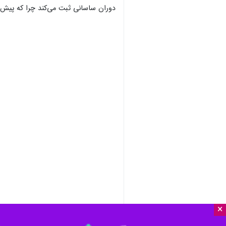
×
ساری- ایرنا- نخستین سندی که نام طب