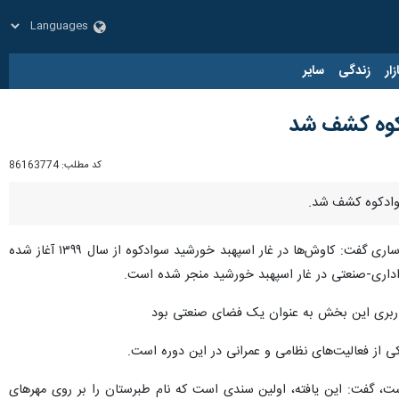
زار
زندگی
سایر
دکوه کشف شد
کد مطلب:
86163774