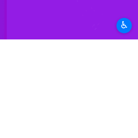
♿︎
تهران- ایرنا- معاون امور هنری وزار
است، برخی از هنرمندان نیز از ظرفیت‌
به گزارش ایرنا از روابط عمومی معاونت
فرهنگ، هنر و ارتباطات برگزار شد.
مهدی شفیعی
معاون امور هنری وزیر فر
جای خرسندی است که امروز و در این ن
پژوهشگاه و معاونت امور هنری باشیم.
وی با تاکید بر نقش ویژه پژوهش و نقد
آموزش و آفرینش را به هم پیوند داده 
شفیعی افزود: حدود دو دهه گذشته، هنر
است. در سطح بین‌المللی نیز تلاش‌های 