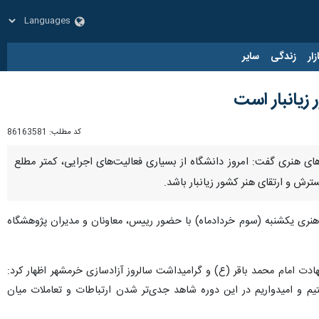
زار
زندگی
سایر
 زیانبار است
کد مطلب:
86163581