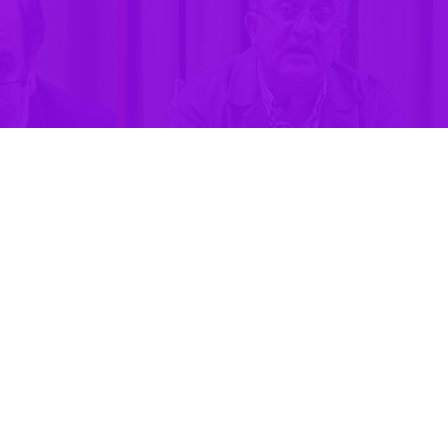
ت فرهنگ و ارشاد اسلامی با تاکید بر نقش ویژه پژوهش در اثربخشی فعالیت‌ه
های عملی و نظری دانشگاه فاصله دارند و منفک بودن این دو می‌تواند برای گست
 امور هنری وزارت فرهنگ و ارشاد اسلامی، جلسه شورای مدیران معاونت امور
هنگ و ارشاد اسلامی در ابتدای این جلسه، ضمن تسلیت فرارسیدن سالروز شهاد
شست مشترک، میزبان عزیزانمان در پژوهشگاه فرهنگ، هنر و ارتباطات هستیم
 در توانمندسازی و اثربخشی هنر کشور گفت: در حوزه هنر سه ضلع مهم آمو
و منجر به ارتقای وضعیت هنر کشور شود، ضلع سوم یعنی حوزه پژوهش و نقد 
 به یکی از نقاط قوت کشور تبدیل شده و چه به لحاظ آموزش نیروی انسانی و
بسیار خوبی به ویژه توسط هنرمندان و فعالان در معرفی ظرفیت‌های هنر کشور 