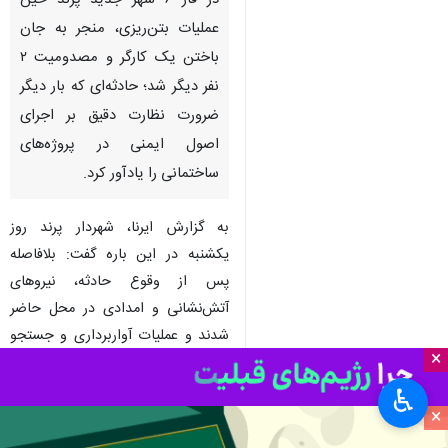
در فاز ۶ شهر جدید پرند حین
عملیات بتن‌ریزی، منجر به جان
باختن یک کارگر و مصدومیت ۲
نفر دیگر شد؛ حادثه‌ای که بار دیگر
ضرورت نظارت دقیق بر اجرای
اصول ایمنی در پروژه‌های
ساختمانی را یادآور کرد.
به گزارش ایرنا، شهردار پرند روز
یکشنبه در این باره گفت: بلافاصله
پس از وقوع حادثه، نیروهای
آتش‌نشانی و امدادی در محل حاضر
شدند و عملیات آواربرداری و جستجو
×
آغاز شد.
♿︎
رحمت الله پایدار
افزود: در جریان
×
عملیات امدادرسانی ۲ کارگر گرفتار از