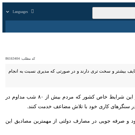
زار
زندگی
سایر
کد مطلب:
86163404