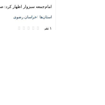
♿︎
سبزوار - ایرنا - معاون استاندار و
اقدامات لازم در مدیریت شرایط اهمال 
آرمان‌های انقلاب دفاع کرده و ای
وی ادامه داد: توجه به نیازهای 
است.
فرماندار ویژه سبزوار عنوان کرد: 
حوزه برخورد سخت قانونی و قضایی
قربانی با تقدیر از حضور مداوم مر
باشند.