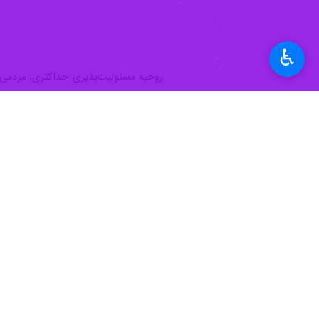
♿︎
روحیه مسئولیت‌پذیریِ حداکثری، مردمی 
بی‌واسطه در میدان‌های دشوار، اخلاص 
امروز نیز، برای استمرار آن مسیر درخشا
اجرایی در سطوح مختلف مدیریتی تداوم 
برای دستیابی به ایرانی سربلند، پیشرفت
نوجوان که باهوش، وطن‌دوست و نوع‌دوس
خاک دفاع کردند، امروز نیز جوانان ای
خلوص در نیت، عقلانیت در تصمیم و همب
تردیدناپذیر که انگاره‌ی "ما می‌توانیم
جاودانه یافته است.
یاد و خاطره‌ی حماسه‌سازان خرمشهر، بر