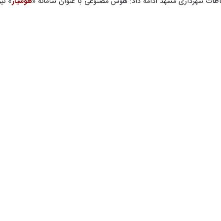
باطات شهرداری مشهد ادامه داد: هوش مصنوعی با عنوان سامانه «
هوشیار
» نی