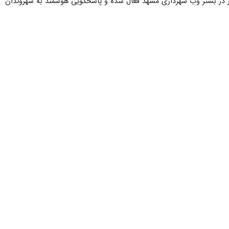
ز در بستر وب شهرداری مشهد فعال شده و پاسخگویی هوشمند به شهروندان