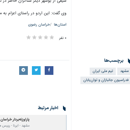
سیفی از بوشهر دیگر شناگران حاضر در ت
وی گفت: این اردو در راستای اعزام به مسابقات پاراآسیایی ناگویا ۲۰۲۶ ژاپن از دیروز به میزبان
استان‌ها
خراسان رضوی
۰ نفر
برچسب‌ها
مشهد
تیم ملی ایران
فدراسیون جانبازان و توان‌یابان
اخبار مرتبط
پاراوزنه‌بردار خراسا
مشهد - ایرنا - رییس ه