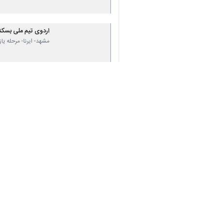
اردوی تیم ملی بسکتبا
♿︎
مشهد- ایرنا- مرحله یا
×
نظر شما
*
لطفا متن تصویر را در جعبه متن وارد کنید