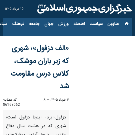
۱۵ مرداد ۱۴۰۵
عناوین‌
سیاست
اقتصاد
ورزش
جهان
جامعه
فرهنگ
سیاس
«الف دزفول»؛ شهری
که زیر باران موشک،
کلاس درس مقاومت
شد
۴ خرداد ۱۴۰۵، ۸:۰۰
کد مطلب:
86163062
دزفول-ایرنا- اینجا دزفول است؛
شهری که در هشت سال دفاع