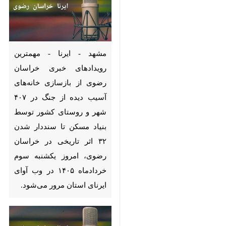
Pause
Play
00:00
00:00
♿︎