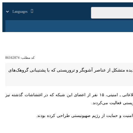
زار
زندگی
سایر
کد مطلب:
86162874
شکل از عناصر آشوبگر و تروریستی که با پشتیبانی گروهک‌های معاند خارجی
به گزارش ایرنا، روابط عمومی اداره‌کل اطلاعات فارس شامگاه شنبه در اطلاعیه‌ای اعلام کرد: در این عملیات اطلاعاتی ـ امنیتی، ۱۵ نفر از اعضای این شبکه که در اغتشاشات گذشته نیز سابقه فعالیت
ت و حمایت از رژیم صهیونیستی طراحی کرده بودند.