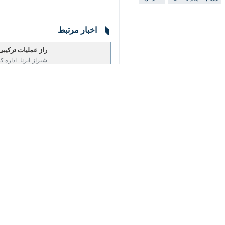
اخبار مرتبط
♿︎
راز عملیات ترکیبی د
شیراز-ایرنا- اداره کل
×
۱۶۲ نفر از عوامل اغتشاش در فارس دستگیر شدند
شیراز- ایرنا- اداره کل اطلاعات فا
نظر شما