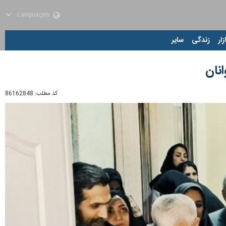
زار
زندگی
سایر
کد مطلب:
86162848