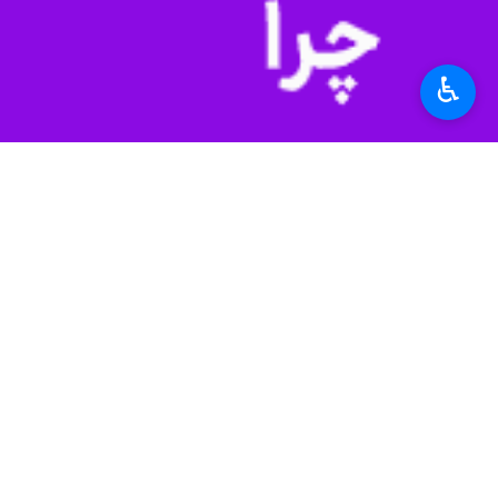
حضور فاطمه منصوری، معاون پژوهش، ب
استانی و شهرستانی به بهره‌برداری رسی
♿︎
استان‌ها
گلستان
۲ نفر
برچسب‌ها
استان گلستان
سازمان آموزش فنی و حرفه ای
کشور
گرگان
آق قلا
اخبار مرتبط
توسعه مهارت‌آموزی 
گرگان- ایرنا- معاون س