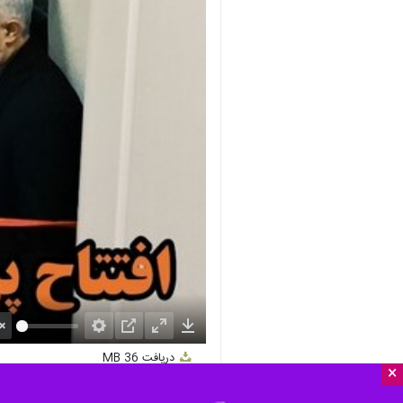
nmute
Settings
PIP
Enter
Download
دریافت
36 MB
fullscreen
×
گرگان- ایرنا- هم‌زمان با تلاش‌ برای