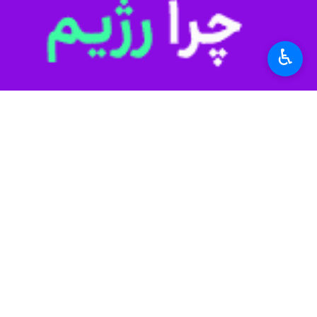
♿︎
اروگوئه و عدم نتیجه‌گیری در روسیه را این‌بار در جام ۲۰۲۶، به فراموشی بسپارد به شرط 
به گزارش عصر یکشنبه ایرنا، مصر برای
را شکست دادند تا جواز حضور در این م
بدون شک جام‌جهانی فرصتی طلایی برای 
زمین بر عهده دارد و در کنار ستاره‌های
این گروه برای فوتبال‌دوستان کشورمان خا
باید برابر ایران به میدان بروند. دیدا