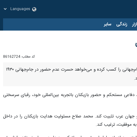
زار
زندگی
سایر
کد مطلب:
86162724