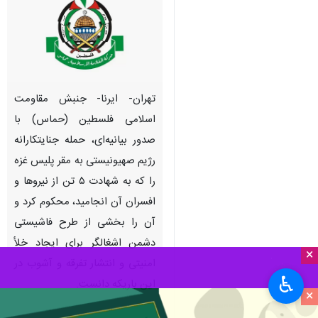
تهران- ایرنا- جنبش مقاومت
اسلامی فلسطین (حماس) با
صدور بیانیه‌ای، حمله جنایتکارانه
رژیم صهیونیستی به مقر پلیس غزه
را که به شهادت ۵ تن از نیروها و
افسران آن انجامید، محکوم کرد و
آن را بخشی از طرح فاشیستی
دشمن اشغالگر برای ایجاد خلأ
×
امنیتی و انتشار تفرقه و آشوب در
♿︎
این باریکه دانست.
×