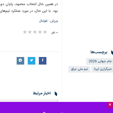
تهران- ایرنا- ستاره سابق فوتبال عرا
×