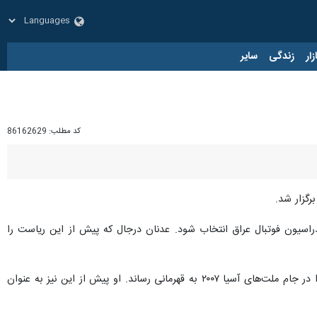
زار
زندگی
سایر
کد مطلب:
86162629