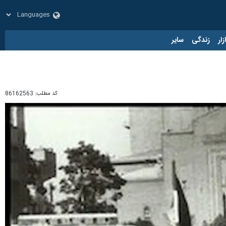
زار
زندگی
سایر
کد مطلب:
86162563