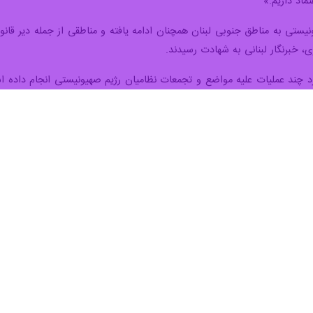
ی شخصیت‌های منتخب و کارکنان دولتی لبنان از سوی آمریکا، سکوت دولت و 
ور تازه فشارهای واشنگتن، پرسش‌هایی را درباره میزان استقلال تصمیم‌گیری سی
بار در گزارشی نوشت: تا بدین لحظه، هیچ بیانیه رسمی از سوی ریاست‌جمهوری، ن
کنان دولت این کشور اعمال کرده، منتشر نشد.
 به این موضوع نوشت برخی جریان‌ها معتقدند سکوت مقامات لبنانی ناشی از پذ
ه این گزارش، با شعارهای مکرر درباره حاکمیت ملی و استقلال سیاسی در تناقض
 کنونی تنها ناشی از نگرانی یا احتیاط سیاسی نیست، بلکه از نگاه برخی تح
مسئله تحریم‌ها حتی در نشست هیات دولت لبنان در بعبدا نیز مورد بررسی قر
رسانی لبنان، دلیل عدم طرح این موضوع در جلسه کابینه آن بود که «نهادهای
نداشت.»
ظامی لبنان همچنان درگیر بررسی ابعاد تحریم‌های جدید آمریکا هستند؛ به‌ویژ
دربر نمی‌گرفت.
 این اقدام بخشی از یک روند گسترده‌تر است و احتمال اعمال تحریم‌های بیشتر 