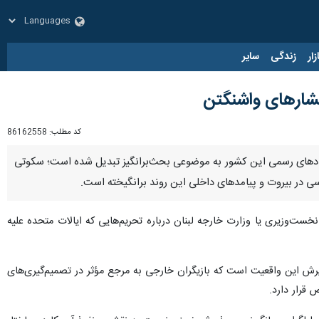
زار
زندگی
سایر
 فشارهای واشنگتن
کد مطلب:
86162558