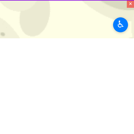
×
♿︎
اصفهان _ ایرنا _ ​مدیرعامل شرکت توا
مصرف و مصارف غیرمجاز خواهد بود.
به گزارش ایرنا،
محمد الله‌داد
روز شنبه د
وضعیت پایداری شبکه برق کشور، برنامه
ناترازی ناشی از «مازاد مصرف» است، نه 
میلیون نفری کشور کفایت می‌کند؛ اما 