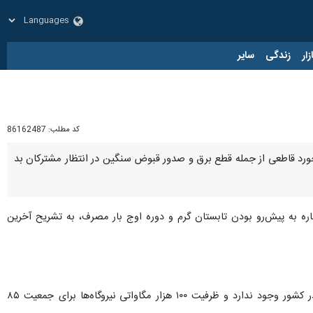
زار
زندگی
سایر
کد مطلب:
86162487