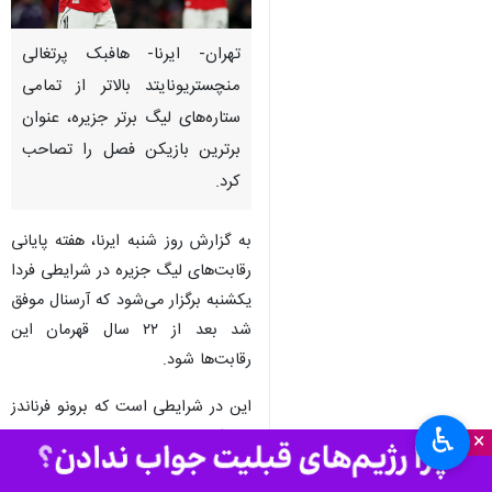
تهران- ایرنا- هافبک پرتغالی
منچستریونایتد بالاتر از تمامی
ستاره‌های لیگ برتر جزیره، عنوان
برترین بازیکن فصل را تصاحب
کرد.
به گزارش روز شنبه ایرنا، هفته پایانی
رقابت‌های لیگ جزیره در شرایطی فردا
یکشنبه برگزار می‌شود که آرسنال موفق
شد بعد از ۲۲ سال قهرمان این
رقابت‌ها شود.
این در شرایطی‌ است که برونو فرناندز
♿︎
هافبک پرتغالی منچستر یونایتد
×
به‌عنوان بهترین بازیکن فصل لیگ‌برتر