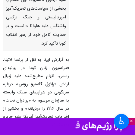
تهران- ایرنا- فدراسیون زنان کوبا
(FMC) با رد اتهامات تازه آمریکا
علیه «رائول کاسترو»، این اقدام را
بخشی از سیاست‌های تحریک‌آمیز
امپریالیستی و جنگ ترکیبی
واشنگتن علیه هاوانا دانست و بر
حمایت کامل خود از رهبر انقلاب
کوبا تأکید کرد.
به گزارش ایرنا به نقل از پرنسا لاتینا،
فدراسیون زنان کوبا در بیانیه‌ای
رسمی، اتهام مطرح‌شده علیه ژنرال
♿︎
×
ارتش «
رائول کاسترو روس
» درباره
سرنگونی دو هواپیمای سبک وابسته